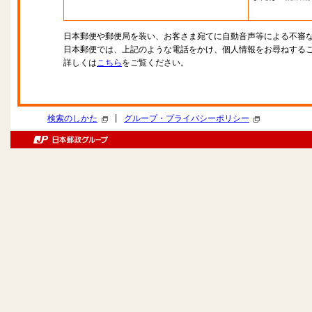
日本郵便や郵便局を装い、お客さま宛てに自動音声等による不審
日本郵便では、上記のような電話をかけ、個人情報をお尋ねする
詳しくは
こちら
をご覧ください。
|
検索のしかた
グループ・プライバシーポリシー