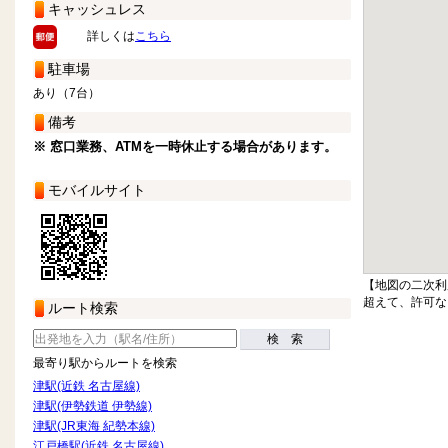
キャッシュレス
詳しくは
こちら
駐車場
あり（7台）
備考
※ 窓口業務、ATMを一時休止する場合があります。
モバイルサイト
【地図の二次利
超えて、許可な
ルート検索
検 索
最寄り駅からルートを検索
津駅(近鉄 名古屋線)
津駅(伊勢鉄道 伊勢線)
津駅(JR東海 紀勢本線)
江戸橋駅(近鉄 名古屋線)