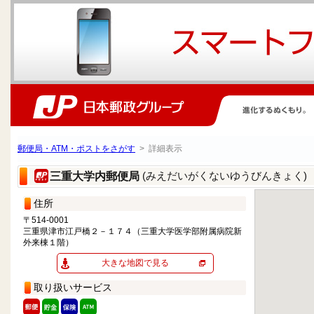
郵便局・ATM・ポストをさがす
> 詳細表示
(みえだいがくないゆうびんきょく)
三重大学内郵便局
住所
〒514-0001
三重県津市江戸橋２－１７４（三重大学医学部附属病院新
外来棟１階）
大きな地図で見る
取り扱いサービス