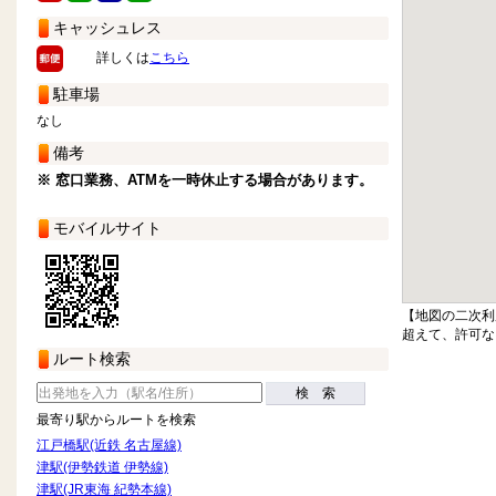
キャッシュレス
詳しくは
こちら
駐車場
なし
備考
※ 窓口業務、ATMを一時休止する場合があります。
モバイルサイト
【地図の二次利
超えて、許可な
ルート検索
検 索
最寄り駅からルートを検索
江戸橋駅(近鉄 名古屋線)
津駅(伊勢鉄道 伊勢線)
津駅(JR東海 紀勢本線)