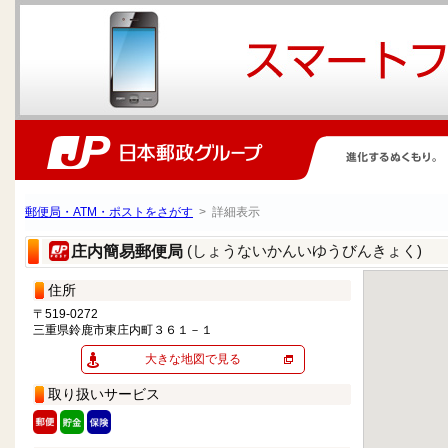
郵便局・ATM・ポストをさがす
> 詳細表示
(しょうないかんいゆうびんきょく)
庄内簡易郵便局
住所
〒519-0272
三重県鈴鹿市東庄内町３６１－１
大きな地図で見る
取り扱いサービス