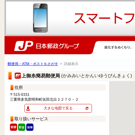
郵便局・ATM・ポストをさがす
> 詳細表示
(かみみいとかんいゆうびんきょく)
上御糸簡易郵便局
住所
〒515-0331
三重県多気郡明和町佐田北出２２７０－２
大きな地図で見る
取り扱いサービス