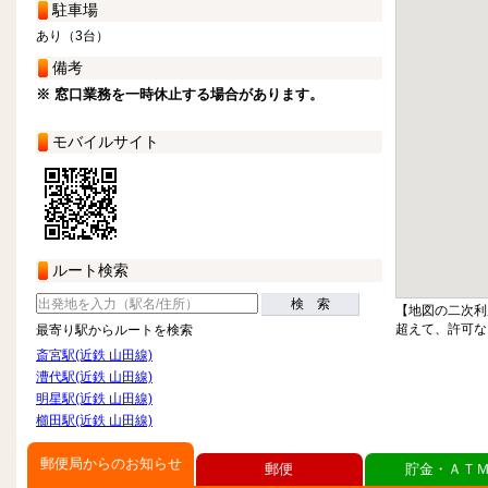
駐車場
あり（3台）
備考
※ 窓口業務を一時休止する場合があります。
モバイルサイト
ルート検索
検 索
【地図の二次利
超えて、許可な
最寄り駅からルートを検索
斎宮駅(近鉄 山田線)
漕代駅(近鉄 山田線)
明星駅(近鉄 山田線)
櫛田駅(近鉄 山田線)
郵便局からのお知らせ
郵便
貯金・ＡＴ