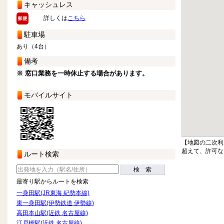
キャッシュレス
詳しくは
こちら
駐車場
あり（4台）
備考
※ 窓口業務を一時休止する場合があります。
モバイルサイト
【地図の二次利
超えて、許可な
ルート検索
検 索
最寄り駅からルートを検索
一身田駅(JR東海 紀勢本線)
東一身田駅(伊勢鉄道 伊勢線)
高田本山駅(近鉄 名古屋線)
江戸橋駅(近鉄 名古屋線)