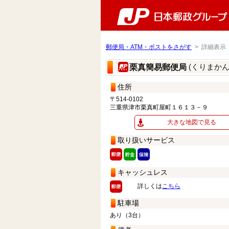
郵便局・ATM・ポストをさがす
> 詳細表示
(くりまか
栗真簡易郵便局
住所
〒514-0102
三重県津市栗真町屋町１６１３－９
大きな地図で見る
取り扱いサービス
キャッシュレス
詳しくは
こちら
駐車場
あり（3台）