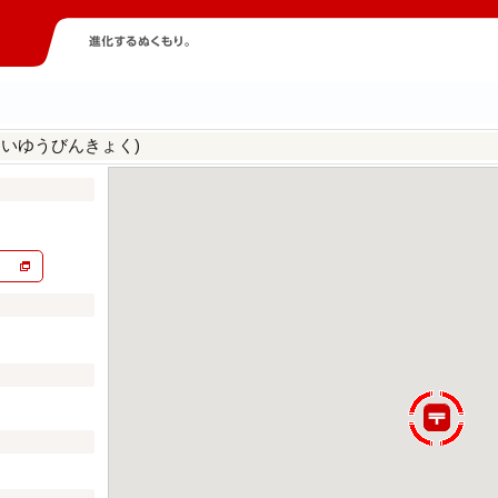
んいゆうびんきょく)