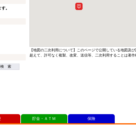
ます。
【地図の二次利用について】このページで公開している地図及び
超えて、許可なく複製、改変、送信等、二次利用することは著作
検 索
便
貯金・ＡＴＭ
保険