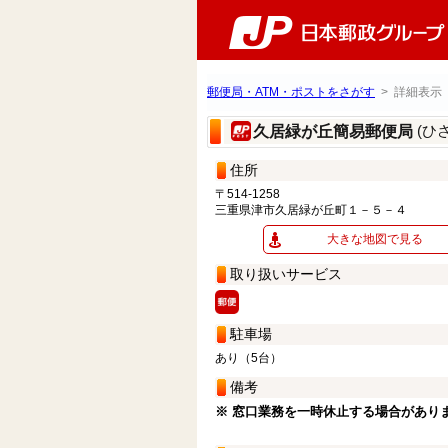
郵便局・ATM・ポストをさがす
> 詳細表示
(ひ
久居緑が丘簡易郵便局
住所
〒514-1258
三重県津市久居緑が丘町１－５－４
大きな地図で見る
取り扱いサービス
駐車場
あり（5台）
備考
※ 窓口業務を一時休止する場合があり