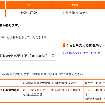
平日
土曜日
9:00～17:00
お取り扱いしません
場合があります。
～翌年1/4 はお休みとさせていただきます。
くらしを支える郵便局サ
郵便局のみまもりサービス
い合わせ先が異なります。お電話のおかけ間違いにご注意ください。
久居緑が丘簡易郵便局
（日本郵便株式会社）
郵便サービスに
うお取引の停止
カード紛失センター
（株式会社ゆうちょ銀行）
0120-7948
または上記店舗
け）
※通話料無料・