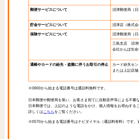
郵便サービスについて
沼津郵便局
（日
貯金サービスについて
沼津店
（株式会
保険サービスについて
沼津郵便局
（日
三島支店 沼津
会社かんぽ生命
通帳やカードの紛失・盗難に伴うお取引の停止
カード紛失セン
または上記店舗
※0800から始まる電話番号は通話料無料です。
日本郵便や郵便局を装い、お客さま宛てに自動音声等による不審
日本郵便では、上記のような電話をかけ、個人情報をお尋ねする
詳しくは
こちら
をご覧ください。
※0570から始まる電話番号はナビダイヤル（通話料有料）です