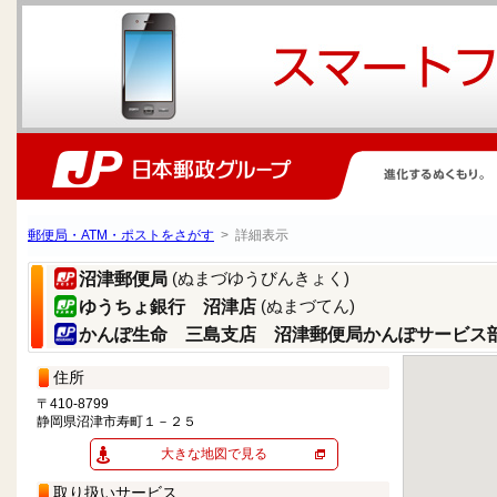
郵便局・ATM・ポストをさがす
> 詳細表示
(ぬまづゆうびんきょく)
沼津郵便局
(ぬまづてん)
ゆうちょ銀行 沼津店
かんぽ生命 三島支店 沼津郵便局かんぽサービス
住所
〒410-8799
静岡県沼津市寿町１－２５
大きな地図で見る
取り扱いサービス