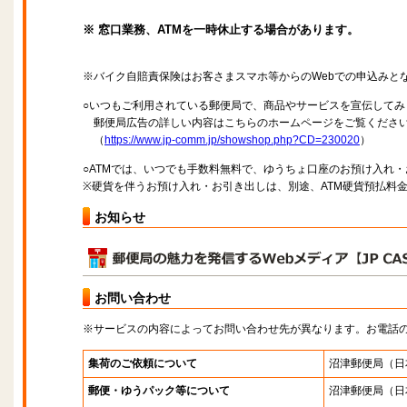
※ 窓口業務、ATMを一時休止する場合があります。
※バイク自賠責保険はお客さまスマホ等からのWebでの申込みと
○いつもご利用されている郵便局で、商品やサービスを宣伝してみ
郵便局広告の詳しい内容はこちらのホームページをご覧くださ
（
https://www.jp-comm.jp/showshop.php?CD=230020
）
○ATMでは、いつでも手数料無料で、ゆうちょ口座のお預け入れ
※硬貨を伴うお預け入れ・お引き出しは、別途、ATM硬貨預払料
お知らせ
お問い合わせ
※サービスの内容によってお問い合わせ先が異なります。お電話
集荷のご依頼について
沼津郵便局
（日
郵便・ゆうパック等について
沼津郵便局
（日