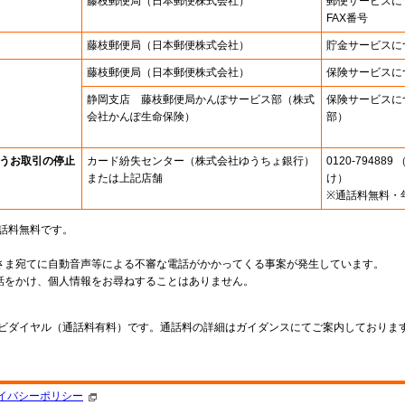
藤枝郵便局
（日本郵便株式会社）
郵便サービスに
FAX番号
藤枝郵便局
（日本郵便株式会社）
貯金サービスに
藤枝郵便局
（日本郵便株式会社）
保険サービスに
静岡支店 藤枝郵便局かんぽサービス部（株式
保険サービスに
会社かんぽ生命保険）
部）
うお取引の停止
カード紛失センター
（株式会社ゆうちょ銀行）
0120-7948
または上記店舗
け）
※通話料無料・
通話料無料です。
さま宛てに自動音声等による不審な電話がかかってくる事案が発生しています。
話をかけ、個人情報をお尋ねすることはありません。
。
ナビダイヤル（通話料有料）です。通話料の詳細はガイダンスにてご案内しておりま
イバシーポリシー