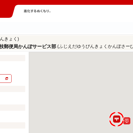
んきょく)
(ふじえだゆうびんきょくかんぽさーび
枝郵便局かんぽサービス部