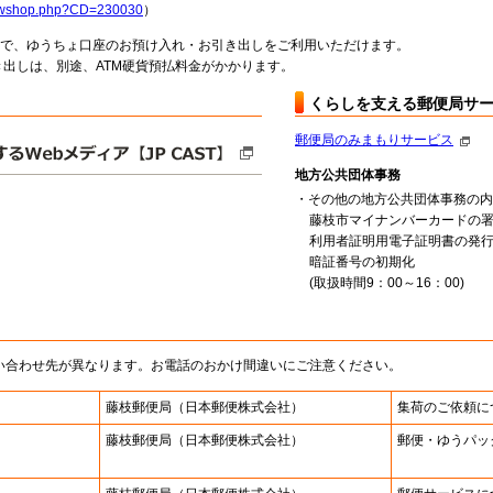
howshop.php?CD=230030
）
料で、ゆうちょ口座のお預け入れ・お引き出しをご利用いただけます。
出しは、別途、ATM硬貨預払料金がかかります。
くらしを支える郵便局サ
郵便局のみまもりサービス
地方公共団体事務
・その他の地方公共団体事務の内
藤枝市マイナンバーカードの
利用者証明用電子証明書の発
暗証番号の初期化
(取扱時間9：00～16：00)
い合わせ先が異なります。お電話のおかけ間違いにご注意ください。
藤枝郵便局
（日本郵便株式会社）
集荷のご依頼に
藤枝郵便局
（日本郵便株式会社）
郵便・ゆうパッ