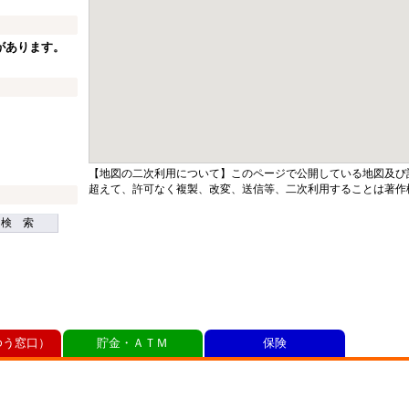
があります。
【地図の二次利用について】このページで公開している地図及び
超えて、許可なく複製、改変、送信等、二次利用することは著作
検 索
ゆう窓口）
貯金・ＡＴＭ
保険