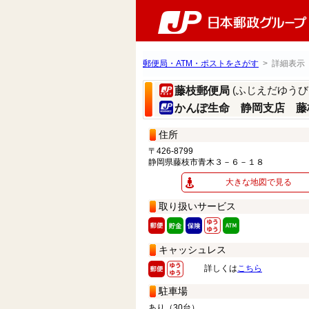
郵便局・ATM・ポストをさがす
> 詳細表示
(ふじえだゆうび
藤枝郵便局
かんぽ生命 静岡支店 藤
住所
〒426-8799
静岡県藤枝市青木３－６－１８
大きな地図で見る
取り扱いサービス
キャッシュレス
詳しくは
こちら
駐車場
あり（30台）