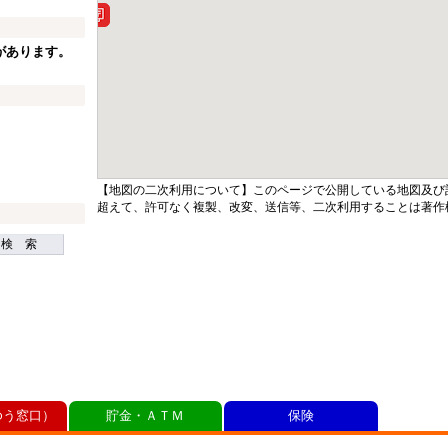
があります。
【地図の二次利用について】このページで公開している地図及び
超えて、許可なく複製、改変、送信等、二次利用することは著作
検 索
ゆう窓口）
貯金・ＡＴＭ
保険