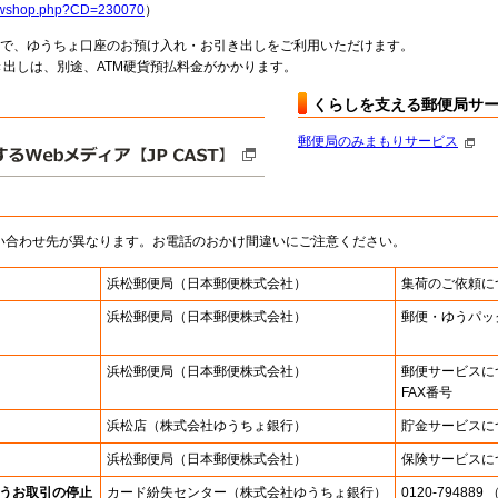
howshop.php?CD=230070
）
料で、ゆうちょ口座のお預け入れ・お引き出しをご利用いただけます。
出しは、別途、ATM硬貨預払料金がかかります。
くらしを支える郵便局サ
郵便局のみまもりサービス
い合わせ先が異なります。お電話のおかけ間違いにご注意ください。
浜松郵便局
（日本郵便株式会社）
集荷のご依頼に
浜松郵便局
（日本郵便株式会社）
郵便・ゆうパッ
浜松郵便局
（日本郵便株式会社）
郵便サービスに
FAX番号
浜松店
（株式会社ゆうちょ銀行）
貯金サービスに
浜松郵便局
（日本郵便株式会社）
保険サービスに
うお取引の停止
カード紛失センター
（株式会社ゆうちょ銀行）
0120-7948