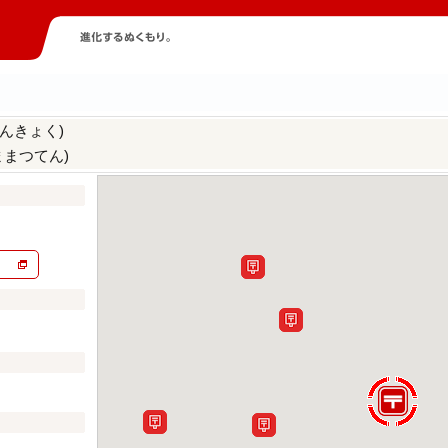
んきょく)
ままつてん)