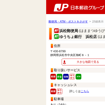
郵便局・ATM・ポストをさがす
> 詳細表示
(はままつゆうび
浜松郵便局
(は
ゆうちょ銀行 浜松店
住所
〒430-8799
静岡県浜松市中央区旭町８－１
大きな地図で見る
取り扱いサービス
キャッシュレス
詳しくは
こちら
駐車場
あり（14台）