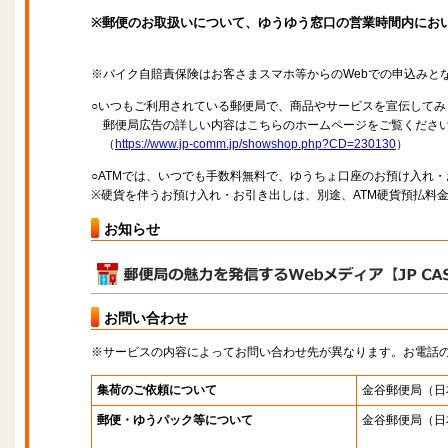
※郵便のお取扱いについて、ゆうゆう窓口の営業時間内にお
※バイク自賠責保険はお客さまスマホ等からのWebでの申込みと
○いつもご利用されている郵便局で、商品やサービスを宣伝してみ
郵便局広告の詳しい内容はこちらのホームページをご覧くださ
（
https://www.jp-comm.jp/showshop.php?CD=230130
）
○ATMでは、いつでも手数料無料で、ゆうちょ口座のお預け入れ
※硬貨を伴うお預け入れ・お引き出しは、別途、ATM硬貨預払料
お知らせ
お問い合わせ
※サービスの内容によってお問い合わせ先が異なります。お電話
集荷のご依頼について
金谷郵便局
（日
郵便・ゆうパック等について
金谷郵便局
（日