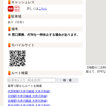
キャッシュレス
詳しくは
こちら
駐車場
あり（11台）
備考
※ 窓口業務、ATMを一時休止する場合があります。
モバイルサイト
【地図の二次利
超えて、許可な
ルート検索
検 索
最寄り駅からルートを検索
代官町駅(大井川鐵道 大井川本線)
日切駅(大井川鐵道 大井川本線)
合格駅(大井川鐵道 大井川本線)
新金谷駅(大井川鐵道 大井川本線)