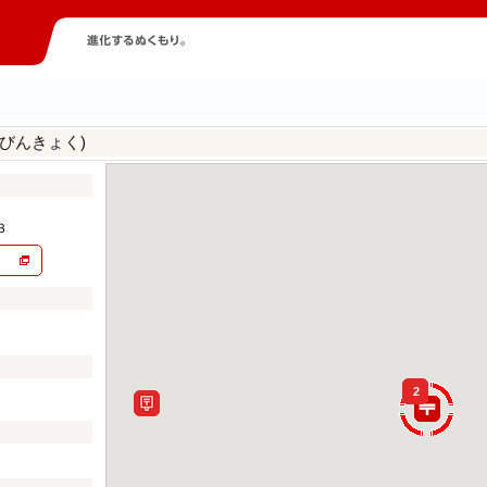
びんきょく)
３
2