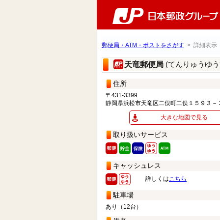
郵便局・ATM・ポストをさがす
> 詳細表示
(てんりゅうゆう
天竜郵便局
住所
〒431-3399
静岡県浜松市天竜区二俣町二俣１５９３－
大きな地図で見る
取り扱いサービス
キャッシュレス
詳しくは
こちら
駐車場
あり（12台）