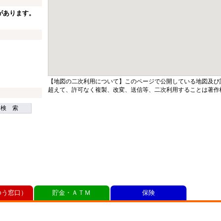
があります。
【地図の二次利用について】このページで公開している地図及び
超えて、許可なく複製、改変、送信等、二次利用することは著作
検 索
ゆう窓口）
貯金・ＡＴＭ
保険