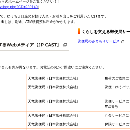
らのホームページをご覧ください！！
howshop.php?CD=230140
）
料で、ゆうちょ口座のお預け入れ・お引き出しをご利用いただけます。
出しは、別途、ATM硬貨預払料金がかかります。
くらしを支える郵便局サ
郵便局のみまもりサービス
い合わせ先が異なります。お電話のおかけ間違いにご注意ください。
天竜郵便局
（日本郵便株式会社）
集荷のご依頼に
天竜郵便局
（日本郵便株式会社）
郵便・ゆうパッ
天竜郵便局
（日本郵便株式会社）
郵便サービスに
FAX番号
天竜郵便局
（日本郵便株式会社）
貯金サービスに
天竜郵便局
（日本郵便株式会社）
保険サービスに