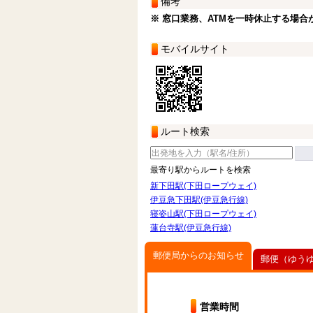
備考
※ 窓口業務、ATMを一時休止する場合
モバイルサイト
ルート検索
最寄り駅からルートを検索
新下田駅(下田ロープウェイ)
伊豆急下田駅(伊豆急行線)
寝姿山駅(下田ロープウェイ)
蓮台寺駅(伊豆急行線)
郵便局からのお知らせ
郵便（ゆう
営業時間