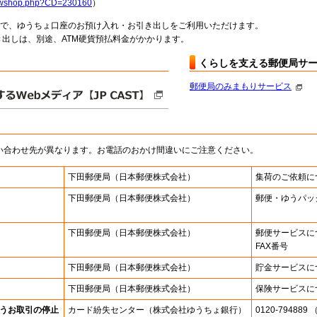
howshop.php?CD=230160
）
料で、ゆうちょ口座のお預け入れ・お引き出しをご利用いただけます。
出しは、別途、ATM硬貨預払料金がかかります。
くらしを支える郵便局サ
郵便局のみまもりサービス
い合わせ先が異なります。お電話のおかけ間違いにご注意ください。
下田郵便局
（日本郵便株式会社）
集荷のご依頼に
下田郵便局
（日本郵便株式会社）
郵便・ゆうパッ
下田郵便局
（日本郵便株式会社）
郵便サービスに
FAX番号
下田郵便局
（日本郵便株式会社）
貯金サービスに
下田郵便局
（日本郵便株式会社）
保険サービスに
うお取引の停止
カード紛失センター
（株式会社ゆうちょ銀行）
0120-7948