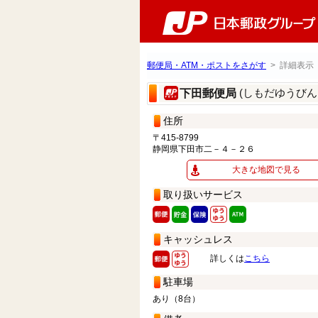
郵便局・ATM・ポストをさがす
> 詳細表示
(しもだゆうびん
下田郵便局
住所
〒415-8799
静岡県下田市二－４－２６
大きな地図で見る
取り扱いサービス
キャッシュレス
詳しくは
こちら
駐車場
あり（8台）