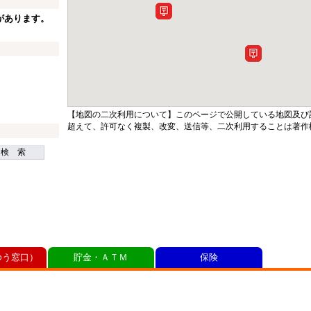
があります。
【地図の二次利用について】このページで公開している地図及び
超えて、許可なく複製、改変、送信等、二次利用することは著作
検 索
ゆう窓口）
貯金・ＡＴＭ
保険