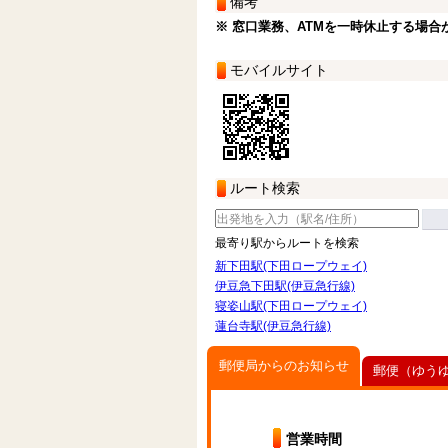
備考
※ 窓口業務、ATMを一時休止する場合
モバイルサイト
ルート検索
最寄り駅からルートを検索
新下田駅(下田ロープウェイ)
伊豆急下田駅(伊豆急行線)
寝姿山駅(下田ロープウェイ)
蓮台寺駅(伊豆急行線)
郵便局からのお知らせ
郵便（ゆう
営業時間