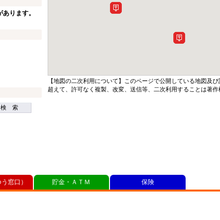
があります。
【地図の二次利用について】このページで公開している地図及び
超えて、許可なく複製、改変、送信等、二次利用することは著作
検 索
ゆう窓口）
貯金・ＡＴＭ
保険