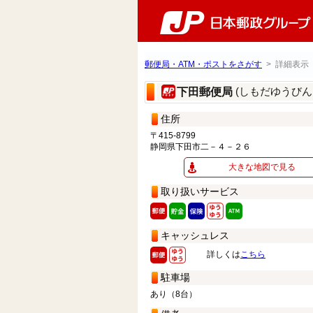
郵便局・ATM・ポストをさがす
> 詳細表示
(しもだゆうびん
下田郵便局
住所
〒415-8799
静岡県下田市二－４－２６
大きな地図で見る
取り扱いサービス
キャッシュレス
詳しくは
こちら
駐車場
あり（8台）