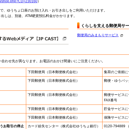
howshop.php?CD=230160
）
料で、ゆうちょ口座のお預け入れ・お引き出しをご利用いただけます。
出しは、別途、ATM硬貨預払料金がかかります。
くらしを支える郵便局サ
郵便局のみまもりサービス
い合わせ先が異なります。お電話のおかけ間違いにご注意ください。
下田郵便局
（日本郵便株式会社）
集荷のご依頼に
下田郵便局
（日本郵便株式会社）
郵便・ゆうパッ
下田郵便局
（日本郵便株式会社）
郵便サービスに
FAX番号
下田郵便局
（日本郵便株式会社）
貯金サービスに
下田郵便局
（日本郵便株式会社）
保険サービスに
うお取引の停止
カード紛失センター
（株式会社ゆうちょ銀行）
0120-7948