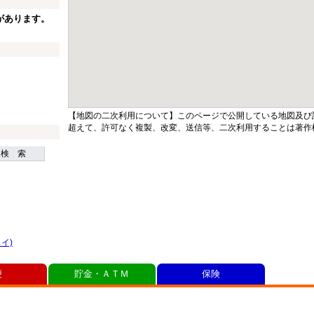
があります。
【地図の二次利用について】このページで公開している地図及び
超えて、許可なく複製、改変、送信等、二次利用することは著作
検 索
イ)
便
貯金・ＡＴＭ
保険