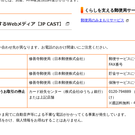
出しは、別途、ATM硬貨預払料金がかかります。
くらしを支える郵便局サ
郵便局のみまもりサービス
い合わせ先が異なります。お電話のおかけ間違いにご注意ください。
修善寺郵便局
（日本郵便株式会社）
郵便サービスに
FAX番号
修善寺郵便局
（日本郵便株式会社）
貯金サービスに
修善寺郵便局
（日本郵便株式会社）
保険サービスに
うお取引の停止
カード紛失センター
（株式会社ゆうちょ銀行）
0120-7948
または上記店舗
け）
※通話料無料・
さま宛てに自動音声等による不審な電話がかかってくる事案が発生しています。
話をかけ、個人情報をお尋ねすることはありません。
。