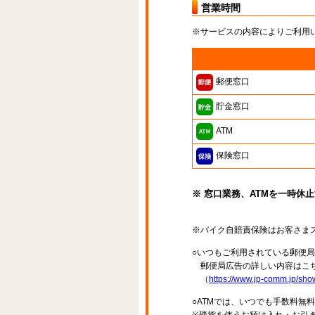
営業時間
※サービスの内容によりご利用
郵便窓口
貯金窓口
ATM
保険窓口
※ 窓口業務、ATMを一時休
※バイク自賠責保険はお客さま
○いつもご利用されている郵便
郵便局広告の詳しい内容はこち
（
https://www.jp-comm.jp/s
○ATMでは、いつでも手数料無