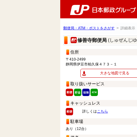
郵便局・ATM・ポストをさがす
> 詳細表示
(しゅぜんじゆ
修善寺郵便局
住所
〒410-2499
静岡県伊豆市柏久保４７３－１
大きな地図で見る
取り扱いサービス
キャッシュレス
詳しくは
こちら
駐車場
あり（12台）