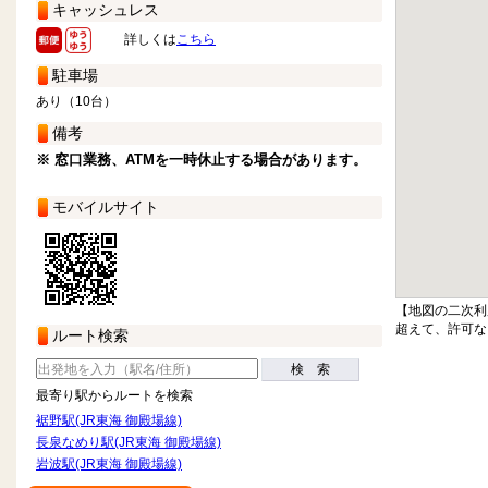
キャッシュレス
詳しくは
こちら
駐車場
あり（10台）
備考
※ 窓口業務、ATMを一時休止する場合があります。
モバイルサイト
【地図の二次利
超えて、許可な
ルート検索
検 索
最寄り駅からルートを検索
裾野駅(JR東海 御殿場線)
長泉なめり駅(JR東海 御殿場線)
岩波駅(JR東海 御殿場線)