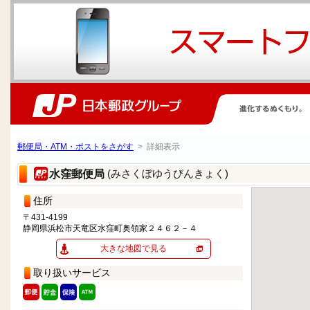
郵便局・ATM・ポストをさがす
> 詳細表示
(みさくぼゆうびんきょく)
水窪郵便局
住所
〒431-4199
静岡県浜松市天竜区水窪町奥領家２４６２－４
大きな地図で見る
取り扱いサービス