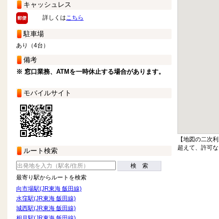
キャッシュレス
詳しくは
こちら
駐車場
あり（4台）
備考
※ 窓口業務、ATMを一時休止する場合があります。
モバイルサイト
【地図の二次利
超えて、許可な
ルート検索
検 索
最寄り駅からルートを検索
向市場駅(JR東海 飯田線)
水窪駅(JR東海 飯田線)
城西駅(JR東海 飯田線)
相月駅(JR東海 飯田線)