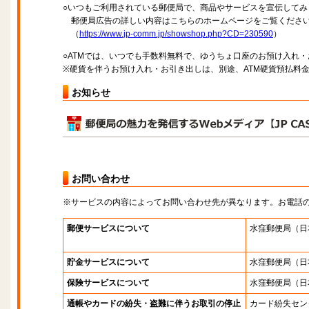
○いつもご利用されている郵便局で、商品やサービスを宣伝してみ
郵便局広告の詳しい内容はこちらのホームページをご覧くださ
（
https://www.jp-comm.jp/showshop.php?CD=230590
）
○ATMでは、いつでも手数料無料で、ゆうちょ口座のお預け入れ
※硬貨を伴うお預け入れ・お引き出しは、別途、ATM硬貨預払料
お知らせ
お問い合わせ
※サービスの内容によってお問い合わせ先が異なります。お電話
郵便サービスについて
水窪郵便局
（日
貯金サービスについて
水窪郵便局
（日
保険サービスについて
水窪郵便局
（日
通帳やカードの紛失・盗難に伴うお取引の停止
カード紛失セン