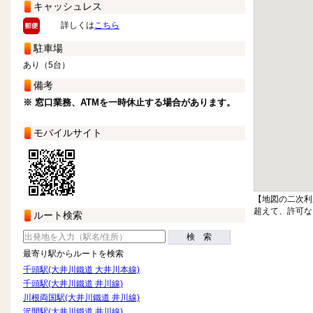
キャッシュレス
詳しくは
こちら
駐車場
あり（5台）
備考
※ 窓口業務、ATMを一時休止する場合があります。
モバイルサイト
【地図の二次利
超えて、許可な
ルート検索
検 索
最寄り駅からルートを検索
千頭駅(大井川鐵道 大井川本線)
千頭駅(大井川鐵道 井川線)
川根両国駅(大井川鐵道 井川線)
沢間駅(大井川鐵道 井川線)