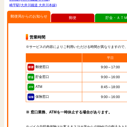
崎平駅(大井川鐵道 大井川本線)
郵便局からのお知らせ
郵便
貯金・ＡＴ
営業時間
※サービスの内容によりご利用いただける時間が異なりますので
平日
郵便窓口
9:00～17:00
貯金窓口
9:00～16:00
ATM
8:45～18:00
保険窓口
9:00～16:00
※ 窓口業務、ATMを一時休止する場合があります。
※バイク自賠責保険はお客さまスマホ等からのWebでの申込みと