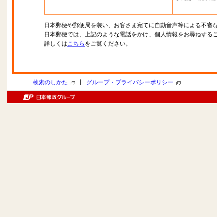
日本郵便や郵便局を装い、お客さま宛てに自動音声等による不審
日本郵便では、上記のような電話をかけ、個人情報をお尋ねする
詳しくは
こちら
をご覧ください。
|
検索のしかた
グループ・プライバシーポリシー