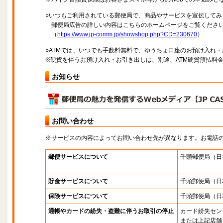
○いつもご利用されている郵便局で、商品やサービスを宣伝してみ
郵便局広告の詳しい内容はこちらのホームページをご覧くださ
（
https://www.jp-comm.jp/showshop.php?CD=230670
）
○ATMでは、いつでも手数料無料で、ゆうちょ口座のお預け入れ
※硬貨を伴うお預け入れ・お引き出しは、別途、ATM硬貨預払料
お知らせ
お問い合わせ
※サービスの内容によってお問い合わせ先が異なります。お電話
郵便サービスについて
千頭郵便局
（日
貯金サービスについて
千頭郵便局
（日
保険サービスについて
千頭郵便局
（日
通帳やカードの紛失・盗難に伴うお取引の停止
カード紛失セン
または上記店舗