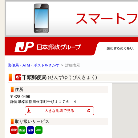
郵便局・ATM・ポストをさがす
> 詳細表示
(せんずゆうびんきょく)
千頭郵便局
住所
〒428-0499
静岡県榛原郡川根本町千頭１１７６－４
大きな地図で見る
取り扱いサービス