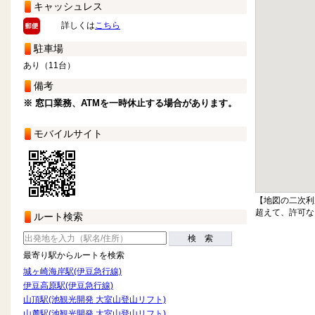
キャッシュレス
詳しくは
こちら
駐車場
あり（11台）
備考
※ 窓口業務、ATMを一時休止する場合があります。
モバイルサイト
【地図の二次利
超えて、許可な
ルート検索
検 索
最寄り駅からルートを検索
城ヶ崎海岸駅(伊豆急行線)
伊豆高原駅(伊豆急行線)
山頂駅(池観光開発 大室山登山リフト)
山麓駅(池観光開発 大室山登山リフト)