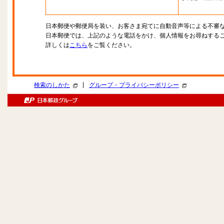
日本郵便や郵便局を装い、お客さま宛てに自動音声等による不審
日本郵便では、上記のような電話をかけ、個人情報をお尋ねする
詳しくは
こちら
をご覧ください。
|
検索のしかた
グループ・プライバシーポリシー