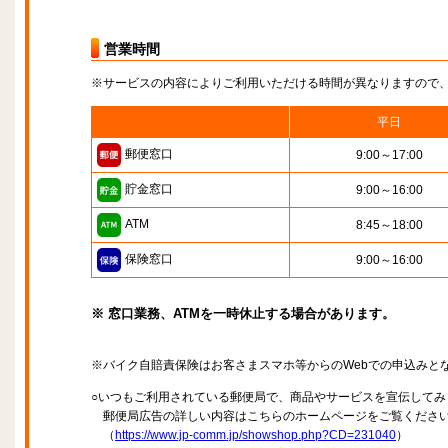
営業時間
※サービスの内容によりご利用いただける時間が異なりますので
平日
郵便窓口
9:00～17:00
貯金窓口
9:00～16:00
ATM
8:45～18:00
保険窓口
9:00～16:00
※ 窓口業務、ATMを一時休止する場合があります。
※バイク自賠責保険はお客さまスマホ等からのWebでの申込みと
○いつもご利用されている郵便局で、商品やサービスを宣伝してみ
郵便局広告の詳しい内容はこちらのホームページをご覧くださ
（
https://www.jp-comm.jp/showshop.php?CD=231040
）