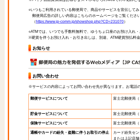
○いつもご利用されている郵便局で、商品やサービスを宣伝してみ
郵便局広告の詳しい内容はこちらのホームページをご覧くださ
（
https://www.jp-comm.jp/showshop.php?CD=231070
）
○ATMでは、いつでも手数料無料で、ゆうちょ口座のお預け入れ
※硬貨を伴うお預け入れ・お引き出しは、別途、ATM硬貨預払料
お知らせ
お問い合わせ
※サービスの内容によってお問い合わせ先が異なります。お電話
郵便サービスについて
富士北郵便局
（
貯金サービスについて
富士北郵便局
（
保険サービスについて
富士北郵便局
（
通帳やカードの紛失・盗難に伴うお取引の停止
カード紛失セン
または上記店舗