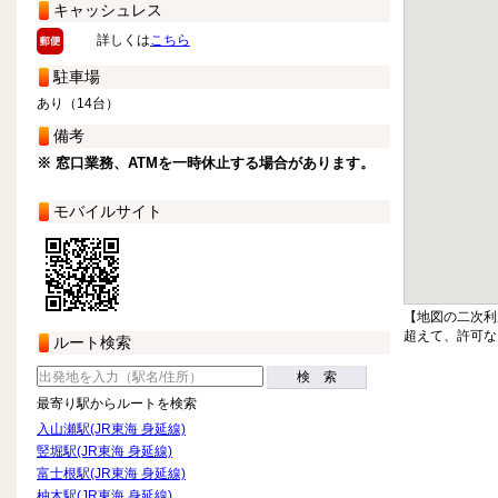
キャッシュレス
詳しくは
こちら
駐車場
あり（14台）
備考
※ 窓口業務、ATMを一時休止する場合があります。
モバイルサイト
【地図の二次利
超えて、許可な
ルート検索
検 索
最寄り駅からルートを検索
入山瀬駅(JR東海 身延線)
竪堀駅(JR東海 身延線)
富士根駅(JR東海 身延線)
柚木駅(JR東海 身延線)