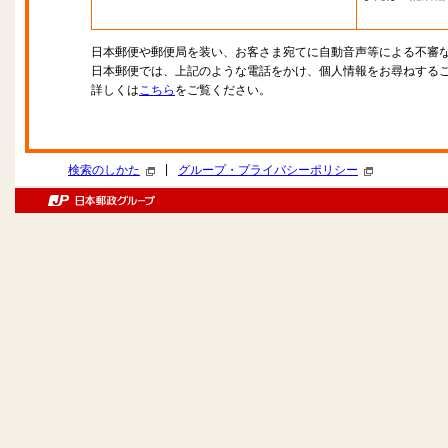
日本郵便や郵便局を装い、お客さま宛てに自動音声等による不審
日本郵便では、上記のような電話をかけ、個人情報をお尋ねする
詳しくは
こちら
をご覧ください。
|
検索のしかた
グループ・プライバシーポリシー