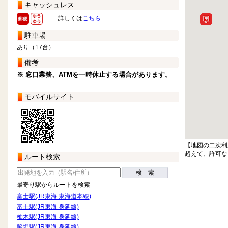
キャッシュレス
詳しくは
こちら
駐車場
あり（17台）
備考
※ 窓口業務、ATMを一時休止する場合があります。
モバイルサイト
【地図の二次利
超えて、許可な
ルート検索
検 索
最寄り駅からルートを検索
富士駅(JR東海 東海道本線)
富士駅(JR東海 身延線)
柚木駅(JR東海 身延線)
竪堀駅(JR東海 身延線)