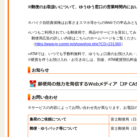
※郵便のお取扱いについて、ゆうゆう窓口の営業時間内にお
※バイク自賠責保険はお客さまスマホ等からのWebでの申込みと
○いつもご利用されている郵便局で、商品やサービスを宣伝してみ
郵便局広告の詳しい内容はこちらのホームページをご覧くださ
（
https://www.jp-comm.jp/showshop.php?CD=231360
）
○ATMでは、いつでも手数料無料で、ゆうちょ口座のお預け入れ
※硬貨を伴うお預け入れ・お引き出しは、別途、ATM硬貨預払料
お知らせ
お問い合わせ
※サービスの内容によってお問い合わせ先が異なります。お電話
集荷のご依頼について
富士郵便局
（日
郵便・ゆうパック等について
富士郵便局
（日