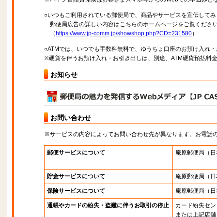
○いつもご利用されている郵便局で、商品やサービスを宣伝してみ
郵便局広告の詳しい内容はこちらのホームページをご覧くださ
（
https://www.jp-comm.jp/showshop.php?CD=231580
）
○ATMでは、いつでも手数料無料で、ゆうちょ口座のお預け入れ
※硬貨を伴うお預け入れ・お引き出しは、別途、ATM硬貨預払料
お知らせ
お問い合わせ
※サービスの内容によってお問い合わせ先が異なります。お電話
郵便サービスについて
庵原郵便局
（日
貯金サービスについて
庵原郵便局
（日
保険サービスについて
庵原郵便局
（日
通帳やカードの紛失・盗難に伴うお取引の停止
カード紛失セン
または上記店舗