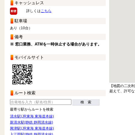
キャッシュレス
詳しくは
こちら
駐車場
あり（10台）
備考
※ 窓口業務、ATMを一時休止する場合があります。
モバイルサイト
【地図の二次利
超えて、許可な
ルート検索
検 索
最寄り駅からルートを検索
清水駅(JR東海 東海道本線)
新清水駅(静鉄 静岡清水線)
興津駅(JR東海 東海道本線)
入江岡駅(静鉄 静岡清水線)