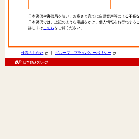
日本郵便や郵便局を装い、お客さま宛てに自動音声等による不審
日本郵便では、上記のような電話をかけ、個人情報をお尋ねする
詳しくは
こちら
をご覧ください。
|
検索のしかた
グループ・プライバシーポリシー