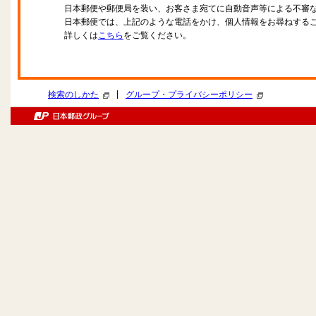
日本郵便や郵便局を装い、お客さま宛てに自動音声等による不審
日本郵便では、上記のような電話をかけ、個人情報をお尋ねする
詳しくは
こちら
をご覧ください。
|
検索のしかた
グループ・プライバシーポリシー