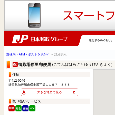
郵便局・ATM・ポストをさがす
> 詳細表示
(ごてんばはらさとゆうびんきょく)
御殿場原里郵便局
住所
〒412-0046
静岡県御殿場市保土沢芹沢１１５７－８７８
大きな地図で見る
取り扱いサービス