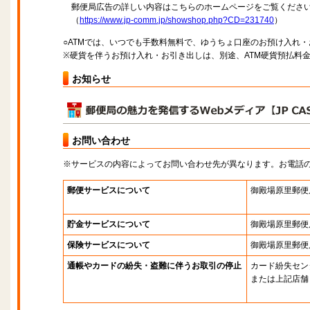
郵便局広告の詳しい内容はこちらのホームページをご覧くださ
（
https://www.jp-comm.jp/showshop.php?CD=231740
）
○ATMでは、いつでも手数料無料で、ゆうちょ口座のお預け入れ
※硬貨を伴うお預け入れ・お引き出しは、別途、ATM硬貨預払料
お知らせ
お問い合わせ
※サービスの内容によってお問い合わせ先が異なります。お電話
郵便サービスについて
御殿場原里郵便
貯金サービスについて
御殿場原里郵便
保険サービスについて
御殿場原里郵便
通帳やカードの紛失・盗難に伴うお取引の停止
カード紛失セン
または上記店舗