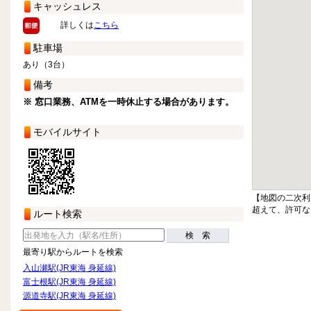
キャッシュレス
詳しくは
こちら
駐車場
あり（3台）
備考
※ 窓口業務、ATMを一時休止する場合があります。
モバイルサイト
【地図の二次利
超えて、許可な
ルート検索
検 索
最寄り駅からルートを検索
入山瀬駅(JR東海 身延線)
富士根駅(JR東海 身延線)
源道寺駅(JR東海 身延線)