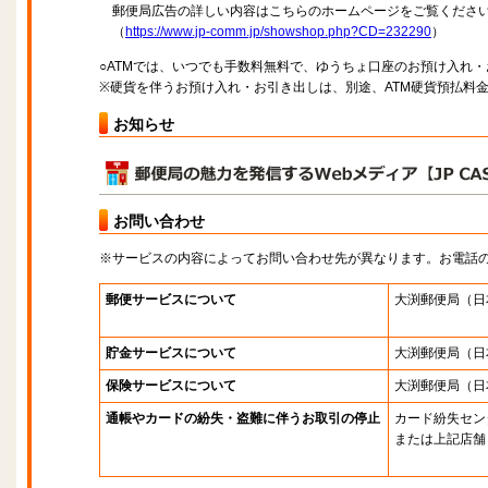
郵便局広告の詳しい内容はこちらのホームページをご覧くださ
（
https://www.jp-comm.jp/showshop.php?CD=232290
）
○ATMでは、いつでも手数料無料で、ゆうちょ口座のお預け入れ
※硬貨を伴うお預け入れ・お引き出しは、別途、ATM硬貨預払料
お知らせ
お問い合わせ
※サービスの内容によってお問い合わせ先が異なります。お電話
郵便サービスについて
大渕郵便局
（日
貯金サービスについて
大渕郵便局
（日
保険サービスについて
大渕郵便局
（日
通帳やカードの紛失・盗難に伴うお取引の停止
カード紛失セン
または上記店舗