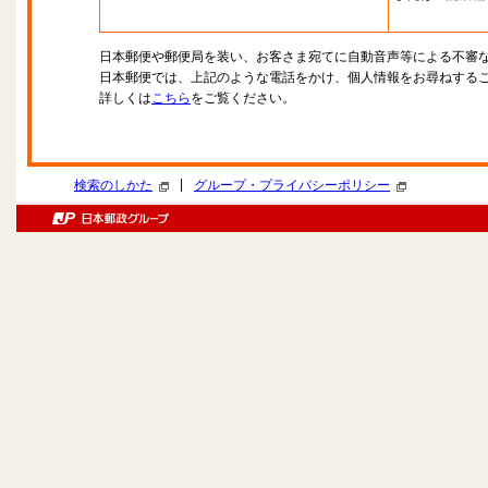
日本郵便や郵便局を装い、お客さま宛てに自動音声等による不審
日本郵便では、上記のような電話をかけ、個人情報をお尋ねする
詳しくは
こちら
をご覧ください。
|
検索のしかた
グループ・プライバシーポリシー