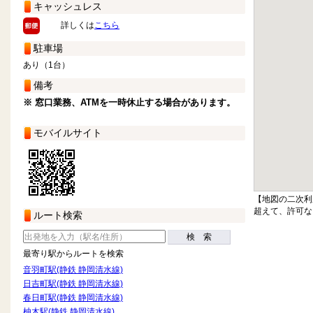
キャッシュレス
詳しくは
こちら
駐車場
あり（1台）
備考
※ 窓口業務、ATMを一時休止する場合があります。
モバイルサイト
【地図の二次利
超えて、許可な
ルート検索
検 索
最寄り駅からルートを検索
音羽町駅(静鉄 静岡清水線)
日吉町駅(静鉄 静岡清水線)
春日町駅(静鉄 静岡清水線)
柚木駅(静鉄 静岡清水線)