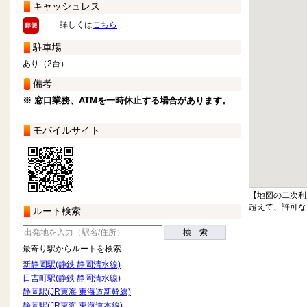
キャッシュレス
詳しくは
こちら
駐車場
あり（2台）
備考
※ 窓口業務、ATMを一時休止する場合があります。
モバイルサイト
【地図の二次利
超えて、許可な
ルート検索
検 索
最寄り駅からルートを検索
新静岡駅(静鉄 静岡清水線)
日吉町駅(静鉄 静岡清水線)
静岡駅(JR東海 東海道新幹線)
静岡駅(JR東海 東海道本線)