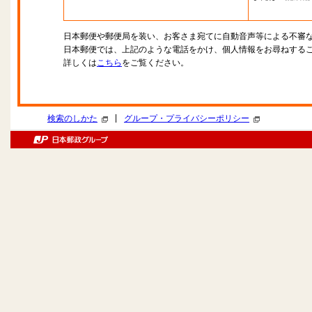
日本郵便や郵便局を装い、お客さま宛てに自動音声等による不審
日本郵便では、上記のような電話をかけ、個人情報をお尋ねする
詳しくは
こちら
をご覧ください。
|
検索のしかた
グループ・プライバシーポリシー