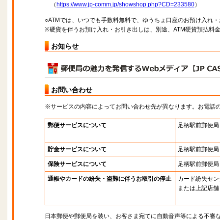
（
https://www.jp-comm.jp/showshop.php?CD=233580
）
○ATMでは、いつでも手数料無料で、ゆうちょ口座のお預け入れ
※硬貨を伴うお預け入れ・お引き出しは、別途、ATM硬貨預払料
お知らせ
お問い合わせ
※サービスの内容によってお問い合わせ先が異なります。お電話
郵便サービスについて
足柄駅前郵便局
貯金サービスについて
足柄駅前郵便局
保険サービスについて
足柄駅前郵便局
通帳やカードの紛失・盗難に伴うお取引の停止
カード紛失セン
または上記店舗
日本郵便や郵便局を装い、お客さま宛てに自動音声等による不審