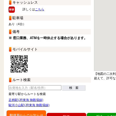
キャッシュレス
詳しくは
こちら
駐車場
あり（4台）
備考
※ 窓口業務、ATMを一時休止する場合があります。
モバイルサイト
【地図の二次利
超えて、許可な
ルート検索
検 索
最寄り駅からルートを検索
足柄駅(JR東海 御殿場線)
駿河小山駅(JR東海 御殿場線)
郵便局からのお知らせ