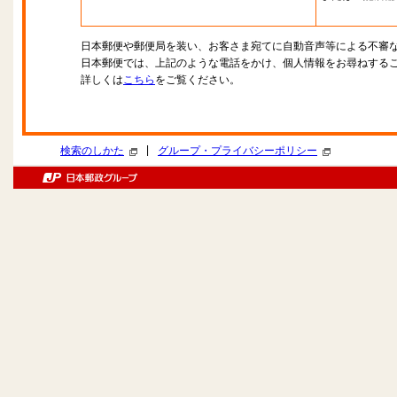
日本郵便や郵便局を装い、お客さま宛てに自動音声等による不審
日本郵便では、上記のような電話をかけ、個人情報をお尋ねする
詳しくは
こちら
をご覧ください。
|
検索のしかた
グループ・プライバシーポリシー