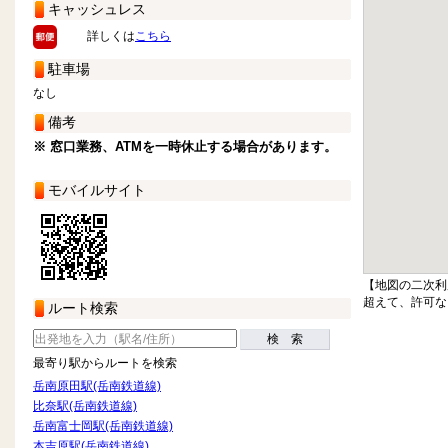
キャッシュレス
詳しくは
こちら
駐車場
なし
備考
※ 窓口業務、ATMを一時休止する場合があります。
モバイルサイト
【地図の二次利
超えて、許可な
ルート検索
検 索
最寄り駅からルートを検索
岳南原田駅(岳南鉄道線)
比奈駅(岳南鉄道線)
岳南富士岡駅(岳南鉄道線)
本吉原駅(岳南鉄道線)