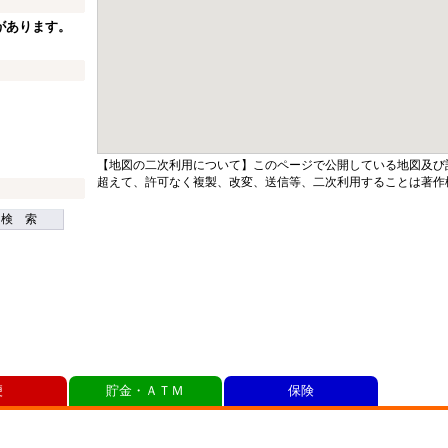
があります。
【地図の二次利用について】このページで公開している地図及び
超えて、許可なく複製、改変、送信等、二次利用することは著作
検 索
便
貯金・ＡＴＭ
保険