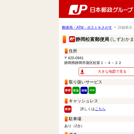
郵便局・ATM・ポストをさがす
> 詳細表示
(しずおか
静岡松富郵便局
住所
〒420-0941
静岡県静岡市葵区松富１－４－２２
大きな地図で見る
取り扱いサービス
キャッシュレス
詳しくは
こちら
駐車場
あり（2台）