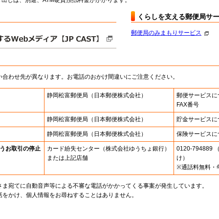
出しは、別途、ATM硬貨預払料金がかかります。
くらしを支える郵便局サ
郵便局のみまもりサービス
い合わせ先が異なります。お電話のおかけ間違いにご注意ください。
静岡松富郵便局
（日本郵便株式会社）
郵便サービスに
FAX番号
静岡松富郵便局
（日本郵便株式会社）
貯金サービスに
静岡松富郵便局
（日本郵便株式会社）
保険サービスに
うお取引の停止
カード紛失センター
（株式会社ゆうちょ銀行）
0120-7948
または上記店舗
け）
※通話料無料・
さま宛てに自動音声等による不審な電話がかかってくる事案が発生しています。
話をかけ、個人情報をお尋ねすることはありません。
。