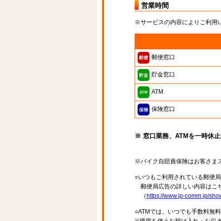
営業時間
※サービスの内容によりご利用
郵便窓口
貯金窓口
ATM
保険窓口
※ 窓口業務、ATMを一時休
※バイク自賠責保険はお客さま
○いつもご利用されている郵便
郵便局広告の詳しい内容はこち
（
https://www.jp-comm.jp/s
○ATMでは、いつでも手数料無