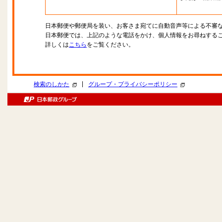
日本郵便や郵便局を装い、お客さま宛てに自動音声等による不審
日本郵便では、上記のような電話をかけ、個人情報をお尋ねする
詳しくは
こちら
をご覧ください。
|
検索のしかた
グループ・プライバシーポリシー