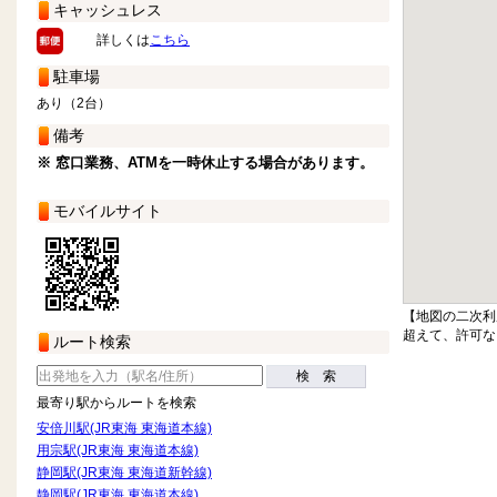
キャッシュレス
詳しくは
こちら
駐車場
あり（2台）
備考
※ 窓口業務、ATMを一時休止する場合があります。
モバイルサイト
【地図の二次利
超えて、許可な
ルート検索
検 索
最寄り駅からルートを検索
安倍川駅(JR東海 東海道本線)
用宗駅(JR東海 東海道本線)
静岡駅(JR東海 東海道新幹線)
静岡駅(JR東海 東海道本線)