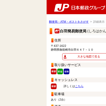
郵便局・ATM・ポストをさがす
> 詳細表示
(しろはか
白羽簡易郵便局
住所
〒437-1622
静岡県御前崎市白羽６４７－１０
大きな地図で見る
取り扱いサービス
キャッシュレス
詳しくは
こちら
駐車場
あり（2台）