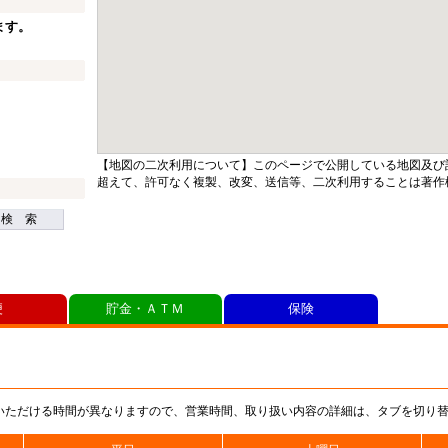
ます。
【地図の二次利用について】このページで公開している地図及び
超えて、許可なく複製、改変、送信等、二次利用することは著作
検 索
便
貯金・ＡＴＭ
保険
いただける時間が異なりますので、営業時間、取り扱い内容の詳細は、タブを切り