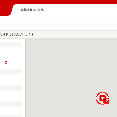
んいゆうびんきょく)