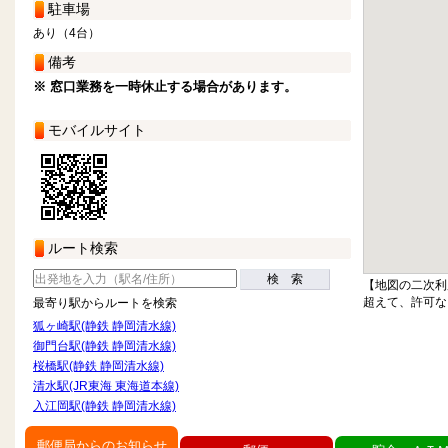
駐車場
あり（4台）
備考
※ 窓口業務を一時休止する場合があります。
モバイルサイト
ルート検索
検 索
【地図の二次利
超えて、許可な
最寄り駅からルートを検索
狐ヶ崎駅(静鉄 静岡清水線)
御門台駅(静鉄 静岡清水線)
桜橋駅(静鉄 静岡清水線)
清水駅(JR東海 東海道本線)
入江岡駅(静鉄 静岡清水線)
郵便局からのお知らせ