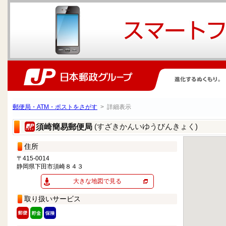
郵便局・ATM・ポストをさがす
> 詳細表示
(すざきかんいゆうびんきょく)
須崎簡易郵便局
住所
〒415-0014
静岡県下田市須崎８４３
大きな地図で見る
取り扱いサービス