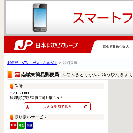
郵便局・ATM・ポストをさがす
> 詳細表示
(みなみきとうかんいゆうびんきょく
南城東簡易郵便局
住所
〒413-0303
静岡県賀茂郡東伊豆町片瀬３８５
大きな地図で見る
取り扱いサービス