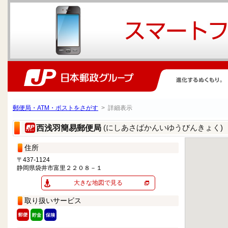
郵便局・ATM・ポストをさがす
> 詳細表示
(にしあさばかんいゆうびんきょく)
西浅羽簡易郵便局
住所
〒437-1124
静岡県袋井市富里２２０８－１
大きな地図で見る
取り扱いサービス