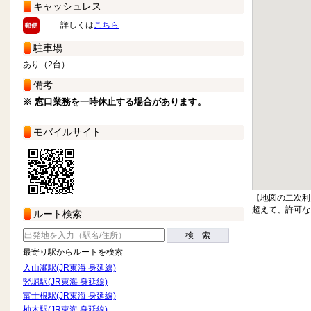
キャッシュレス
詳しくは
こちら
駐車場
あり（2台）
備考
※ 窓口業務を一時休止する場合があります。
モバイルサイト
【地図の二次利
超えて、許可な
ルート検索
検 索
最寄り駅からルートを検索
入山瀬駅(JR東海 身延線)
竪堀駅(JR東海 身延線)
富士根駅(JR東海 身延線)
柚木駅(JR東海 身延線)