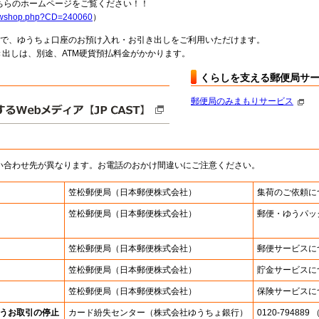
らのホームページをご覧ください！！
howshop.php?CD=240060
）
料で、ゆうちょ口座のお預け入れ・お引き出しをご利用いただけます。
出しは、別途、ATM硬貨預払料金がかかります。
くらしを支える郵便局サ
郵便局のみまもりサービス
い合わせ先が異なります。お電話のおかけ間違いにご注意ください。
笠松郵便局
（日本郵便株式会社）
集荷のご依頼に
笠松郵便局
（日本郵便株式会社）
郵便・ゆうパッ
笠松郵便局
（日本郵便株式会社）
郵便サービスに
笠松郵便局
（日本郵便株式会社）
貯金サービスに
笠松郵便局
（日本郵便株式会社）
保険サービスに
うお取引の停止
カード紛失センター
（株式会社ゆうちょ銀行）
0120-7948