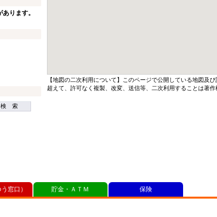
があります。
【地図の二次利用について】このページで公開している地図及び
超えて、許可なく複製、改変、送信等、二次利用することは著作
検 索
ゆう窓口）
貯金・ＡＴＭ
保険