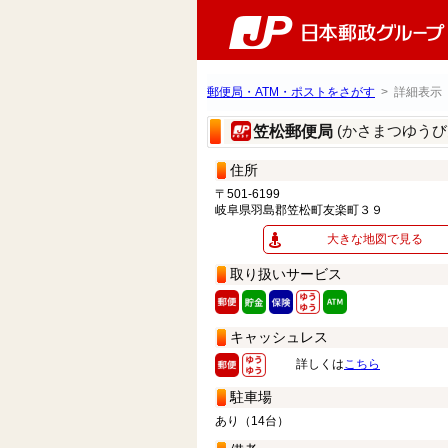
郵便局・ATM・ポストをさがす
> 詳細表示
(かさまつゆうび
笠松郵便局
住所
〒501-6199
岐阜県羽島郡笠松町友楽町３９
大きな地図で見る
取り扱いサービス
キャッシュレス
詳しくは
こちら
駐車場
あり（14台）