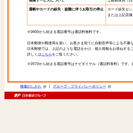
保険サービスについて
土岐郵便局
（日
通帳やカードの紛失・盗難に伴うお取引の停止
カード紛失セン
または上記店舗
※0800から始まる電話番号は通話料無料です。
日本郵便や郵便局を装い、お客さま宛てに自動音声等による不審
日本郵便では、上記のような電話をかけ、個人情報をお尋ねする
詳しくは
こちら
をご覧ください。
※0570から始まる電話番号はナビダイヤル（通話料有料）です
|
検索のしかた
グループ・プライバシーポリシー