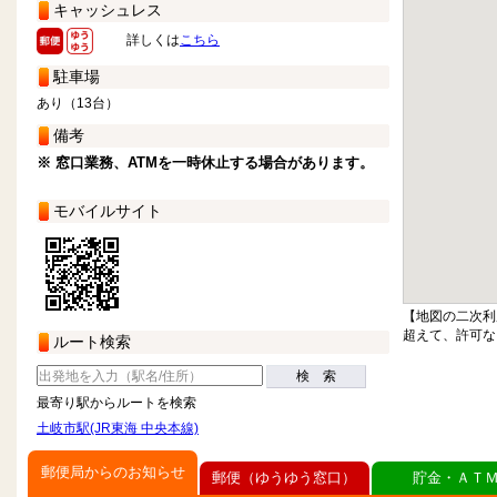
キャッシュレス
詳しくは
こちら
駐車場
あり（13台）
備考
※ 窓口業務、ATMを一時休止する場合があります。
モバイルサイト
【地図の二次利
超えて、許可な
ルート検索
検 索
最寄り駅からルートを検索
土岐市駅(JR東海 中央本線)
郵便局からのお知らせ
郵便（ゆうゆう窓口）
貯金・ＡＴ