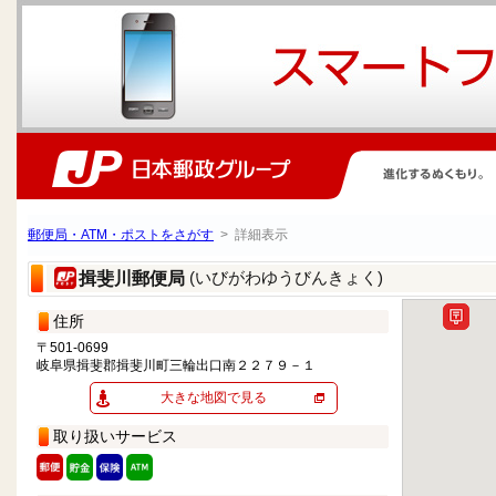
郵便局・ATM・ポストをさがす
> 詳細表示
(いびがわゆうびんきょく)
揖斐川郵便局
住所
〒501-0699
岐阜県揖斐郡揖斐川町三輪出口南２２７９－１
大きな地図で見る
取り扱いサービス