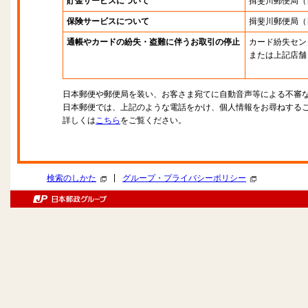
貯金サービスについて
揖斐川郵便局
（
保険サービスについて
揖斐川郵便局
（
通帳やカードの紛失・盗難に伴うお取引の停止
カード紛失セン
または上記店舗
日本郵便や郵便局を装い、お客さま宛てに自動音声等による不審
日本郵便では、上記のような電話をかけ、個人情報をお尋ねする
詳しくは
こちら
をご覧ください。
|
検索のしかた
グループ・プライバシーポリシー