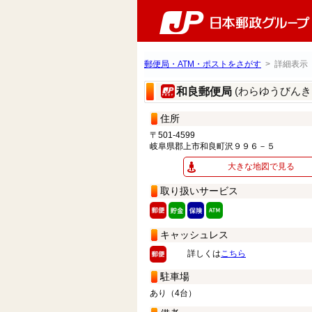
郵便局・ATM・ポストをさがす
> 詳細表示
(わらゆうびんき
和良郵便局
住所
〒501-4599
岐阜県郡上市和良町沢９９６－５
大きな地図で見る
取り扱いサービス
キャッシュレス
詳しくは
こちら
駐車場
あり（4台）