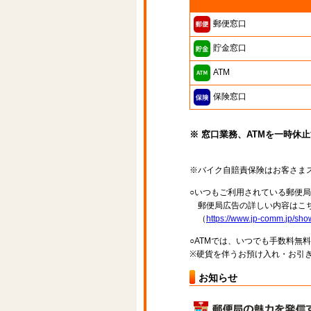
郵便窓口
貯金窓口
ATM
保険窓口
※ 窓口業務、ATMを一時休
※バイク自賠責保険はお客さま
○いつもご利用されている郵便
郵便局広告の詳しい内容はこち
（
https://www.jp-comm.jp/s
○ATMでは、いつでも手数料無
※硬貨を伴うお預け入れ・お引き
お知らせ