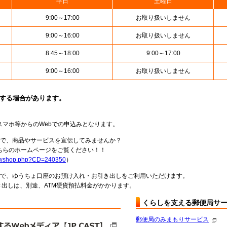
平日
土曜日
9:00～17:00
お取り扱いしません
9:00～16:00
お取り扱いしません
8:45～18:00
9:00～17:00
9:00～16:00
お取り扱いしません
止する場合があります。
スマホ等からのWebでの申込みとなります。
局で、商品やサービスを宣伝してみませんか？
らのホームページをご覧ください！！
howshop.php?CD=240350
）
料で、ゆうちょ口座のお預け入れ・お引き出しをご利用いただけます。
出しは、別途、ATM硬貨預払料金がかかります。
くらしを支える郵便局サ
郵便局のみまもりサービス