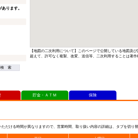
があります。
【地図の二次利用について】このページで公開している地図及び
超えて、許可なく複製、改変、送信等、二次利用することは著作
検 索
便
貯金・ＡＴＭ
保険
いただける時間が異なりますので、営業時間、取り扱い内容の詳細は、タブを切り