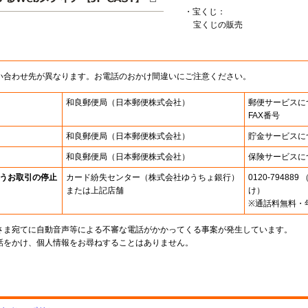
・宝くじ：
宝くじの販売
い合わせ先が異なります。お電話のおかけ間違いにご注意ください。
和良郵便局
（日本郵便株式会社）
郵便サービスに
FAX番号
和良郵便局
（日本郵便株式会社）
貯金サービスに
和良郵便局
（日本郵便株式会社）
保険サービスに
うお取引の停止
カード紛失センター
（株式会社ゆうちょ銀行）
0120-7948
または上記店舗
け）
※通話料無料・
さま宛てに自動音声等による不審な電話がかかってくる事案が発生しています。
話をかけ、個人情報をお尋ねすることはありません。
。