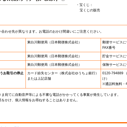
・宝くじ：
宝くじの販売
い合わせ先が異なります。お電話のおかけ間違いにご注意ください。
東白川郵便局
（日本郵便株式会社）
郵便サービスに
FAX番号
東白川郵便局
（日本郵便株式会社）
貯金サービスに
東白川郵便局
（日本郵便株式会社）
保険サービスに
うお取引の停止
カード紛失センター
（株式会社ゆうちょ銀行）
0120-7948
または上記店舗
け）
※通話料無料・
さま宛てに自動音声等による不審な電話がかかってくる事案が発生しています。
話をかけ、個人情報をお尋ねすることはありません。
。