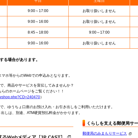
平日
土曜日
9:00～17:00
お取り扱いしません
9:00～16:00
お取り扱いしません
8:45～18:00
9:00～17:00
9:00～16:00
お取り扱いしません
止する場合があります。
スマホ等からのWebでの申込みとなります。
局で、商品やサービスを宣伝してみませんか？
らのホームページをご覧ください！！
howshop.php?CD=240470
）
料で、ゆうちょ口座のお預け入れ・お引き出しをご利用いただけます。
出しは、別途、ATM硬貨預払料金がかかります。
くらしを支える郵便局サ
郵便局のみまもりサービス