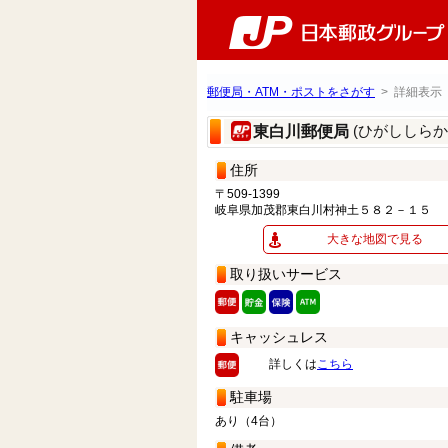
郵便局・ATM・ポストをさがす
> 詳細表示
(ひがししら
東白川郵便局
住所
〒509-1399
岐阜県加茂郡東白川村神土５８２－１５
大きな地図で見る
取り扱いサービス
キャッシュレス
詳しくは
こちら
駐車場
あり（4台）