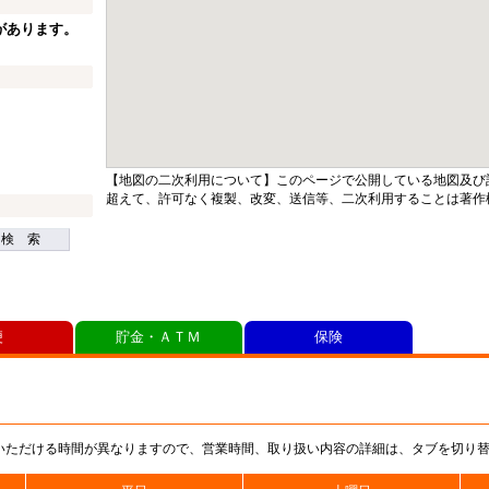
があります。
【地図の二次利用について】このページで公開している地図及び
超えて、許可なく複製、改変、送信等、二次利用することは著作
検 索
便
貯金・ＡＴＭ
保険
いただける時間が異なりますので、営業時間、取り扱い内容の詳細は、タブを切り