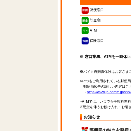
郵便窓口
貯金窓口
ATM
保険窓口
※ 窓口業務、ATMを一時休
※バイク自賠責保険はお客さま
○いつもご利用されている郵便
郵便局広告の詳しい内容はこち
（
https://www.jp-comm.jp/s
○ATMでは、いつでも手数料無
※硬貨を伴うお預け入れ・お引き
お知らせ