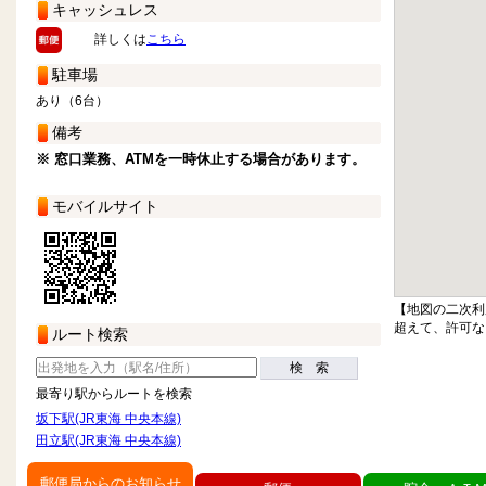
キャッシュレス
詳しくは
こちら
駐車場
あり（6台）
備考
※ 窓口業務、ATMを一時休止する場合があります。
モバイルサイト
【地図の二次利
超えて、許可な
ルート検索
検 索
最寄り駅からルートを検索
坂下駅(JR東海 中央本線)
田立駅(JR東海 中央本線)
郵便局からのお知らせ