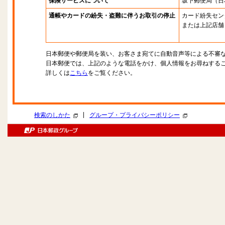
保険サービスについて
坂下郵便局
（日
通帳やカードの紛失・盗難に伴うお取引の停止
カード紛失セン
または上記店舗
日本郵便や郵便局を装い、お客さま宛てに自動音声等による不審
日本郵便では、上記のような電話をかけ、個人情報をお尋ねする
詳しくは
こちら
をご覧ください。
|
検索のしかた
グループ・プライバシーポリシー