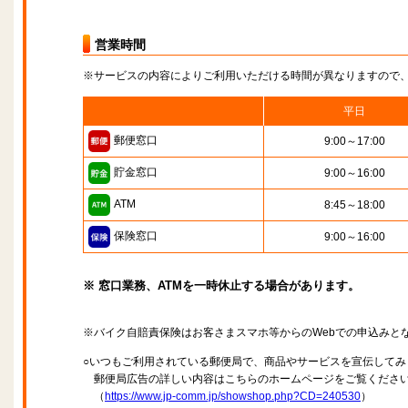
営業時間
※サービスの内容によりご利用いただける時間が異なりますので
平日
郵便窓口
9:00～17:00
貯金窓口
9:00～16:00
ATM
8:45～18:00
保険窓口
9:00～16:00
※ 窓口業務、ATMを一時休止する場合があります。
※バイク自賠責保険はお客さまスマホ等からのWebでの申込みと
○いつもご利用されている郵便局で、商品やサービスを宣伝してみ
郵便局広告の詳しい内容はこちらのホームページをご覧くださ
（
https://www.jp-comm.jp/showshop.php?CD=240530
）