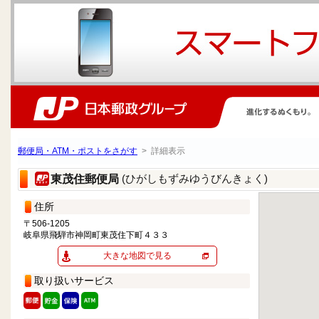
郵便局・ATM・ポストをさがす
> 詳細表示
(ひがしもずみゆうびんきょく)
東茂住郵便局
住所
〒506-1205
岐阜県飛騨市神岡町東茂住下町４３３
大きな地図で見る
取り扱いサービス