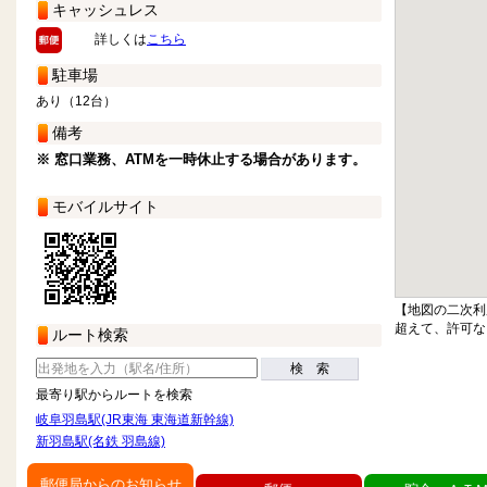
キャッシュレス
詳しくは
こちら
駐車場
あり（12台）
備考
※ 窓口業務、ATMを一時休止する場合があります。
モバイルサイト
【地図の二次利
超えて、許可な
ルート検索
検 索
最寄り駅からルートを検索
岐阜羽島駅(JR東海 東海道新幹線)
新羽島駅(名鉄 羽島線)
郵便局からのお知らせ