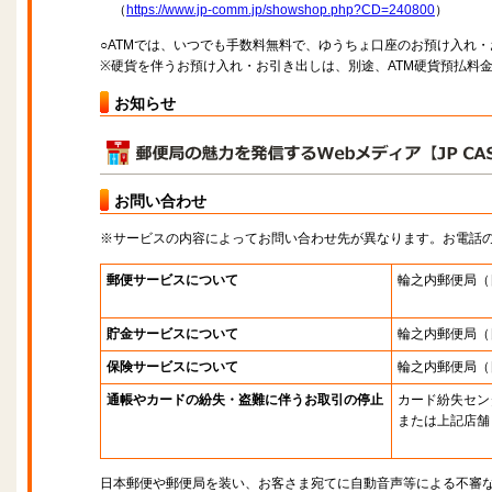
（
https://www.jp-comm.jp/showshop.php?CD=240800
）
○ATMでは、いつでも手数料無料で、ゆうちょ口座のお預け入れ
※硬貨を伴うお預け入れ・お引き出しは、別途、ATM硬貨預払料
お知らせ
お問い合わせ
※サービスの内容によってお問い合わせ先が異なります。お電話
郵便サービスについて
輪之内郵便局
（
貯金サービスについて
輪之内郵便局
（
保険サービスについて
輪之内郵便局
（
通帳やカードの紛失・盗難に伴うお取引の停止
カード紛失セン
または上記店舗
日本郵便や郵便局を装い、お客さま宛てに自動音声等による不審