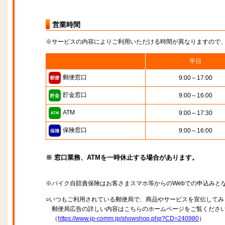
営業時間
※サービスの内容によりご利用いただける時間が異なりますので
平日
郵便窓口
9:00～17:00
貯金窓口
9:00～16:00
ATM
9:00～17:30
保険窓口
9:00～16:00
※ 窓口業務、ATMを一時休止する場合があります。
※バイク自賠責保険はお客さまスマホ等からのWebでの申込みと
○いつもご利用されている郵便局で、商品やサービスを宣伝してみ
郵便局広告の詳しい内容はこちらのホームページをご覧くださ
（
https://www.jp-comm.jp/showshop.php?CD=240980
）