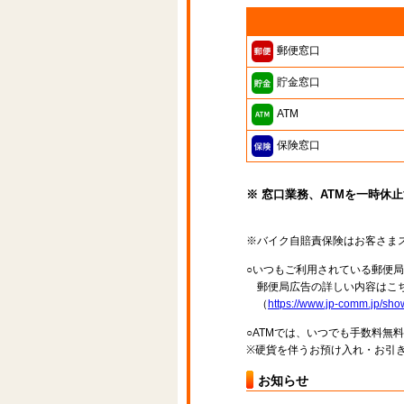
郵便窓口
貯金窓口
ATM
保険窓口
※ 窓口業務、ATMを一時休
※バイク自賠責保険はお客さま
○いつもご利用されている郵便
郵便局広告の詳しい内容はこち
（
https://www.jp-comm.jp/s
○ATMでは、いつでも手数料無
※硬貨を伴うお預け入れ・お引き
お知らせ