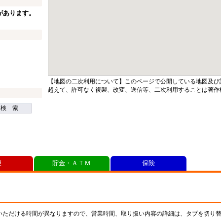
があります。
【地図の二次利用について】このページで公開している地図及び
超えて、許可なく複製、改変、送信等、二次利用することは著作
検 索
便
貯金・ＡＴＭ
保険
いただける時間が異なりますので、営業時間、取り扱い内容の詳細は、タブを切り