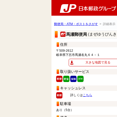
郵便局・ATM・ポストをさがす
> 詳細表示
(まぜゆうびんき
馬瀬郵便局
住所
〒509-2612
岐阜県下呂市馬瀬名丸６４－１
大きな地図で見る
取り扱いサービス
キャッシュレス
詳しくは
こちら
駐車場
あり（5台）