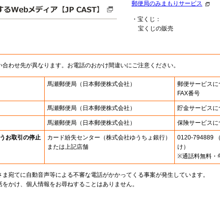
郵便局のみまもりサービス
・宝くじ：
宝くじの販売
い合わせ先が異なります。お電話のおかけ間違いにご注意ください。
馬瀬郵便局
（日本郵便株式会社）
郵便サービスに
FAX番号
馬瀬郵便局
（日本郵便株式会社）
貯金サービスに
馬瀬郵便局
（日本郵便株式会社）
保険サービスに
うお取引の停止
カード紛失センター
（株式会社ゆうちょ銀行）
0120-7948
または上記店舗
け）
※通話料無料・
さま宛てに自動音声等による不審な電話がかかってくる事案が発生しています。
話をかけ、個人情報をお尋ねすることはありません。
。