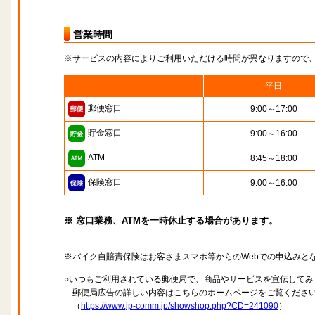
営業時間
※サービスの内容によりご利用いただける時間が異なりますので
平日
郵便窓口
9:00～17:00
貯金窓口
9:00～16:00
ATM
8:45～18:00
保険窓口
9:00～16:00
※ 窓口業務、ATMを一時休止する場合があります。
※バイク自賠責保険はお客さまスマホ等からのWebでの申込みと
○いつもご利用されている郵便局で、商品やサービスを宣伝してみ
郵便局広告の詳しい内容はこちらのホームページをご覧くださ
（
https://www.jp-comm.jp/showshop.php?CD=241090
）