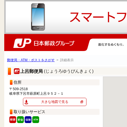
郵便局・ATM・ポストをさがす
> 詳細表示
(じょうろゆうびんきょく)
上呂郵便局
住所
〒509-2518
岐阜県下呂市萩原町上呂９５２－１
大きな地図で見る
取り扱いサービス