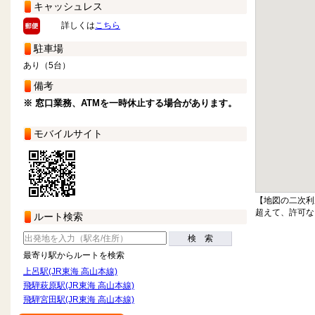
キャッシュレス
詳しくは
こちら
駐車場
あり（5台）
備考
※ 窓口業務、ATMを一時休止する場合があります。
モバイルサイト
【地図の二次利
超えて、許可な
ルート検索
検 索
最寄り駅からルートを検索
上呂駅(JR東海 高山本線)
飛騨萩原駅(JR東海 高山本線)
飛騨宮田駅(JR東海 高山本線)