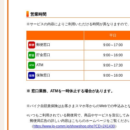
営業時間
※サービスの内容によりご利用いただける時間が異なりますので
平日
郵便窓口
9:00～17:00
貯金窓口
9:00～16:00
ATM
9:00～17:30
保険窓口
9:00～16:00
※ 窓口業務、ATMを一時休止する場合があります。
※バイク自賠責保険はお客さまスマホ等からのWebでの申込みと
○いつもご利用されている郵便局で、商品やサービスを宣伝してみ
郵便局広告の詳しい内容はこちらのホームページをご覧くださ
（
https://www.jp-comm.jp/showshop.php?CD=241430
）